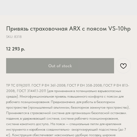
Привязь страховочная ARX с поясом VS-10hp
SKU:
8318
12 293
р.
Out of stock
ТР ТС 019/2011. ГОСТ Р ЕН 361-2008; ГОСТ Р ЕН 358-2008; ГОСТ Р ЕН 813-
2008;. ГОСТ 31441.1-2011 (для применения в потенциально взрывоопасных
средах). Многофункциональная привязь повышенного комфорта с поясом для
рабочего позиционирования. Предназначена. для работы в безопорном
пространстве (промышленный альпинизм, безопорное замкнутое пространство)..
Применяется в страховочной системе для организации безопасной остановки.
падения, в удерживающей системе, системе рабочего позиционирования,
системе канатного доступа.. На поясе — специальные петли для крепления
инструмента и карабинов соединительно- амортизирующей подсистемы (до 7
кг).. Конструкция обеспечивает максимально удобную посадку, широкие