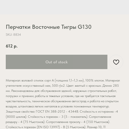
Перчатки Восточные Тигры G130
SKU:
8834
612
р.
Out of stock
Материал: воловий спилок сорт А (толщина 1,1–1,3 мм), 100% хлопок. Материал
утеплителя: искусственный мех, 500 г/м2. Цвет: желтый с красным. Длина: 285
мм. Рекомендованы для: обслуживания зданий, наружных строительных работ,
погрузки и приемки, работы в тяжелых условиях, где не требуется тактильная
чувствительность, техническое обслуживание автострад и работа на открытом
воздухе, штамповка легких металлов в условиях пониженных температур.
Защитные свойства: ГОСТ EN 388-2012 - 4344B. Стойкость к истиранию -4
(8000 циклов). Стойкость к порезам - 3 (5 - показатель). Сопротивление
раздиру - 4 (75 Ньютонов). Сопротивление проколу - 4 (150 Ньютонов).
Стойкость к порезам (EN ISO 13997) - B (5 Ньютонов). Размер 10, 11