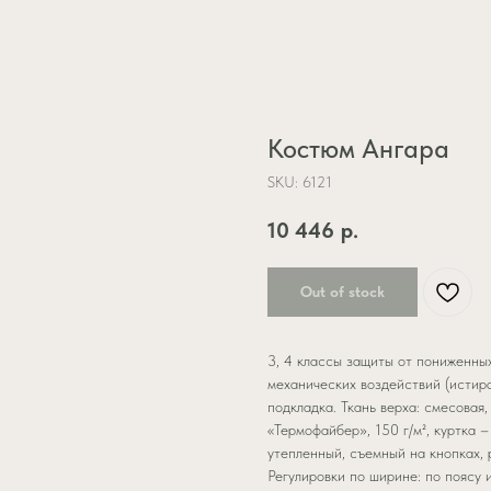
Костюм Ангара
SKU:
6121
10 446
р.
Out of stock
3, 4 классы защиты от пониженных
механических воздействий (истира
подкладка. Ткань верха: смесовая,
«Термофайбер», 150 г/м², куртка –
утепленный, съемный на кнопках, 
Регулировки по ширине: по поясу 