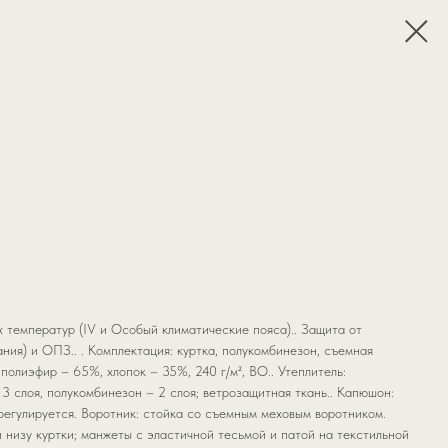
 температур (IV и Особый климатические пояса).. Защита от
ния) и ОПЗ.. . Комплектация: куртка, полукомбинезон, съемная
 полиэфир – 65%, хлопок – 35%, 240 г/м², ВО.. Утеплитель:
 3 слоя, полукомбинезон – 2 слоя; ветрозащитная ткань.. Капюшон:
регулируется. Воротник: стойка со съемным меховым воротником.
и низу куртки; манжеты с эластичной тесьмой и патой на текстильной