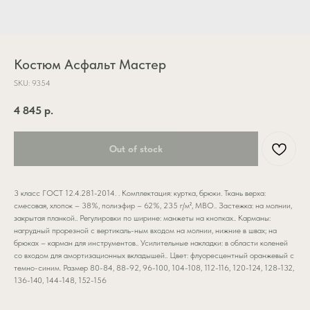
Костюм Асфальт Мастер
SKU:
9354
4 845
р.
Out of stock
3 класс ГОСТ 12.4.281-2014. . Комплектация: куртка, брюки. Ткань верха:
смесовая, хлопок – 38%, полиэфир – 62%, 235 г/м², МВО.. Застежка: на молнии,
закрытая планкой.. Регулировки по ширине: манжеты на кнопках.. Карманы:
нагрудный прорезной с вертикаль-ным входом на молнии, нижние в швах; на
брюках – карман для инструментов.. Усилительные накладки: в области коленей
со входом для амортизационных вкладышей.. Цвет: флуоресцентный оранжевый с
темно-синим. Размер 80-84, 88-92, 96-100, 104-108, 112-116, 120-124, 128-132,
136-140, 144-148, 152-156