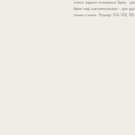
поясе задних половинок брюк - дл
брюк над наколенниками - для удо
темно-синим. Размер 104-108, 88-9