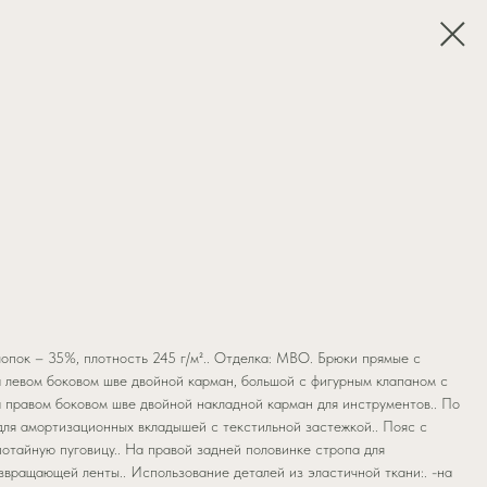
опок – 35%, плотность 245 г/м².. Отделка: МВО. Брюки прямые с
а левом боковом шве двойной карман, большой с фигурным клапаном с
а правом боковом шве двойной накладной карман для инструментов.. По
для амортизационных вкладышей с текстильной застежкой.. Пояс с
потайную пуговицу.. На правой задней половинке стропа для
звращающей ленты.. Использование деталей из эластичной ткани:. -на