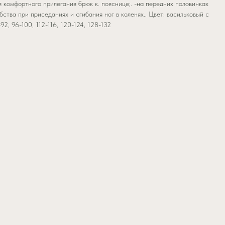
я комфортного прилегания брюк к. пояснице;. -на передних половинках
бства при приседаниях и сгибания ног в коленях.. Цвет: васильковый с
2, 96-100, 112-116, 120-124, 128-132