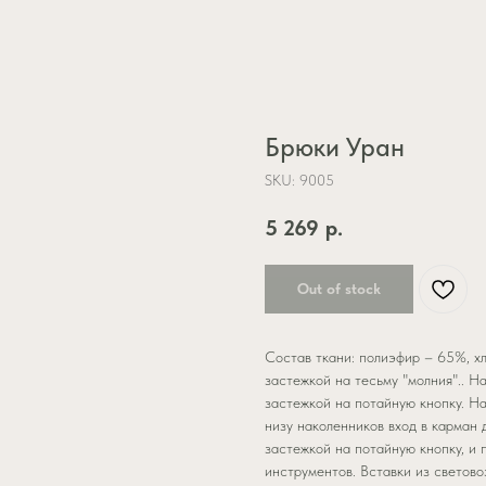
Брюки Уран
SKU:
9005
5 269
р.
Out of stock
Состав ткани: полиэфир – 65%, хл
застежкой на тесьму "молния".. Н
застежкой на потайную кнопку. Н
низу наколенников вход в карман 
застежкой на потайную кнопку, и 
инструментов. Вставки из светово