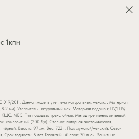
с 1кпн
 019/2011. Данная модель утеплена натуральным мехом.. . Материал
(1,8-2 мм). Утеплитель: натуральный мех. Материал подошвы: ПУ/ТПУ/
 КЩС, МБС. Тип подошвы: трехслойная. Метод крепления: литьевой.
ок: композитный (200 Дж). Стелька: вкладная анатомическая.
: чёрный. Высота: 97 мм. Вес: 722 г. Пол: мужской/женский. Сезон:
я. Срок годности: 5 лет. Гарантийный срок: 70 дней. Защитные