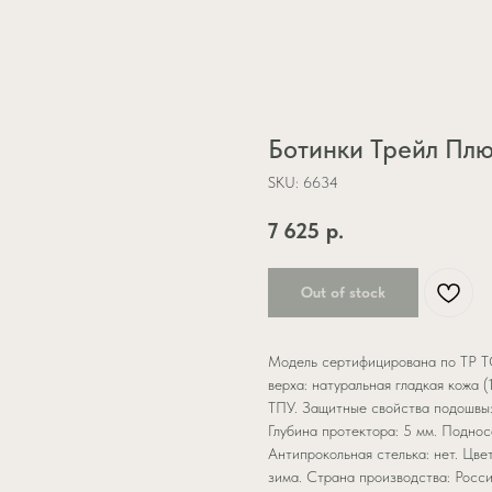
Ботинки Трейл Плю
SKU:
6634
7 625
р.
Out of stock
Модель сертифицирована по ТР ТС
верха: натуральная гладкая кожа 
ТПУ. Защитные свойства подошвы:
Глубина протектора: 5 мм. Поднос
Антипрокольная стелька: нет. Цвет
зима. Страна производства: Росси