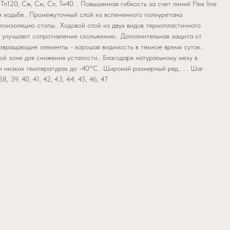
Тп120, Сж, См, Сл, Тн40. . Повышенная гибкость за счет линий Flex line
 ходьбе.. Промежуточный слой из вспененного полиуретана
лоизоляцию стопы.. Ходовой слой из двух видов термопластичного
р улучшают сопротивление скольжению.. Дополнительная защита от
озвращающие элементы - хорошая видимость в темное время суток..
й зоне для снижения усталости.. Благодаря натуральному меху в
 низких температурах до -40°С.. Широкий размерный ряд.. . . Шаг
, 39, 40, 41, 42, 43, 44, 45, 46, 47