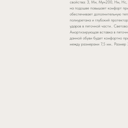
свойства: З, Ми, Мун200, Нм, Нс, 
на подошве повышает комфорт при
обеспечивает дополнительную теп
полиуретана и глубокий протекто
ударов в пяточной части.. Светов
Амортизирующая вставка в пяточно
данной обуви будет комфортно при
между размерами 7,5 мм.. Размер 38