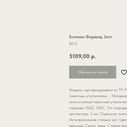
Ботинки Форвелд 3кпт
8515
5109,00
р.
Оформить заказ
Модель сертифицирована по ТР Т
пакетным утеплителем.. . Материал
многослойный пакетный утеплител
подошвы: КЩС, МБС. Тип подошвы:
протектора: 5 мм. Подносок: комп
Антипрокольная стелька: нет. Цвет
женский. Сезон: зима. Страна про