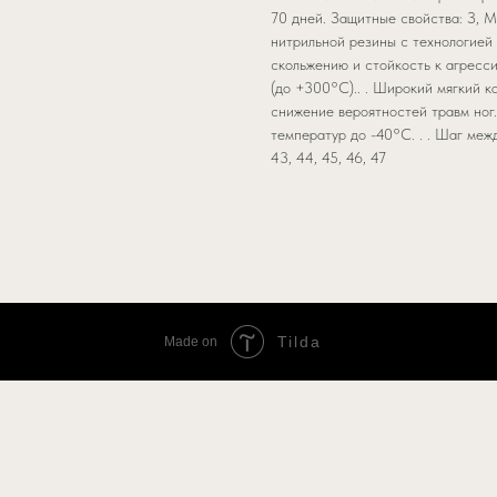
70 дней. Защитные свойства: З, М
нитрильной резины с технологией 
скольжению и стойкость к агресс
(до +300°C).. . Широкий мягкий к
снижение вероятностей травм ног
температур до -40°С. . . Шаг между
43, 44, 45, 46, 47
Tilda
Made on