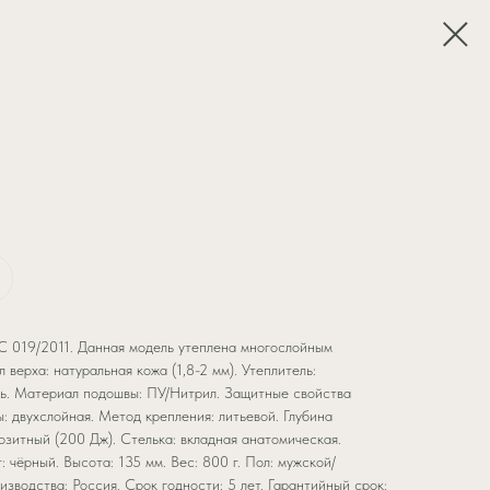
С 019/2011. Данная модель утеплена многослойным
 верха: натуральная кожа (1,8-2 мм). Утеплитель:
ь. Материал подошвы: ПУ/Нитрил. Защитные свойства
 двухслойная. Метод крепления: литьевой. Глубина
озитный (200 Дж). Стелька: вкладная анатомическая.
: чёрный. Высота: 135 мм. Вес: 800 г. Пол: мужской/
изводства: Россия. Срок годности: 5 лет. Гарантийный срок: