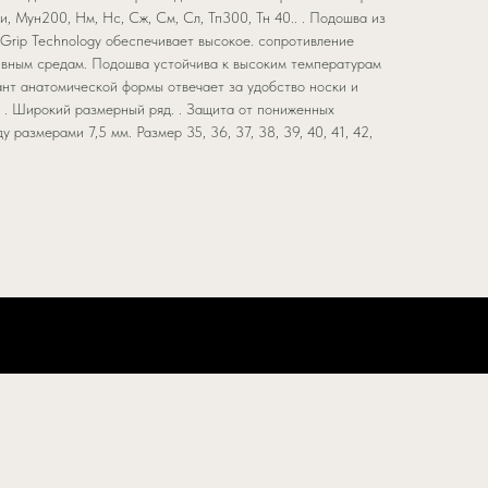
и, Мун200, Нм, Нс, Сж, См, Сл, Тп300, Тн 40.. . Подошва из
Grip Technology обеспечивает высокое. сопротивление
ивным средам. Подошва устойчива к высоким температурам
ант анатомической формы отвечает за удобство носки и
. . Широкий размерный ряд. . Защита от пониженных
 размерами 7,5 мм. Размер 35, 36, 37, 38, 39, 40, 41, 42,