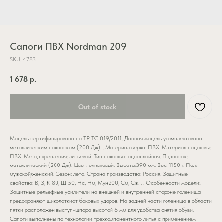
Сапоги ПВХ Nordman 209
SKU:
4783
1 678
р.
Out of stock
Модель сертифицирована по ТР ТС 019/2011. Данная модель укомплектована
металлическим подноском (200 Дж). . Материал верха: ПВХ. Материал подошвы:
ПВХ. Метод крепления: литьевой. Тип подошвы: однослойная. Подносок:
металлический (200 Дж). Цвет: оливковый. Высота:390 мм. Вес: 1150 г. Пол:
мужской/женский. Сезон: лето. Страна производства: Россия. Защитные
свойства: В, З, К 80, Щ 50, Нс, Нм, Мун200, См, Сж. . . Особенности модели:.
Защитные рельефные усилители на внешней и внутренней стороне голенища
предохраняют щиколоткиот боковых ударов. На задней части голенища в области
пятки расположен выступ-шпора высотой 6 мм для удобства снятия обуви.
Сапоги выполнены по технологии трехкомпонентного литья с применением