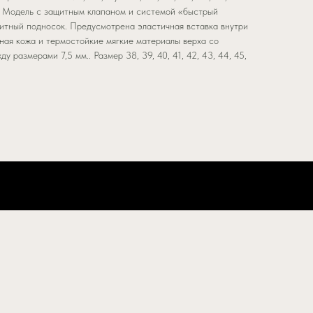
:. Модель с защитным клапаном и системой «быстрый
зитный подносок. Предусмотрена эластичная вставка внутри
ьная кожа и термостойкие мягкие материалы верха со
у размерами 7,5 мм.. Размер 38, 39, 40, 41, 42, 43, 44, 45,