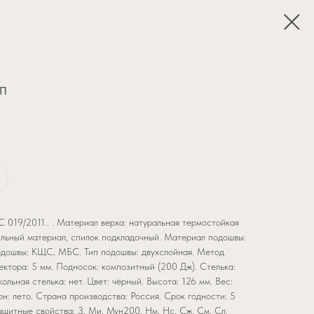
КП
 019/2011.. . Материал верха: натуральная термостойкая
тильный материал, спилок подкладочный. Материал подошвы:
одошвы: КЩС, МБС. Тип подошвы: двухслойная. Метод
тектора: 5 мм. Подносок: композитный (200 Дж). Стелька:
льная стелька: нет. Цвет: чёрный. Высота: 126 мм. Вес:
он: лето. Страна производства: Россия. Срок годности: 5
Защитные свойства: З, Ми, Мун200, Нм, Нс, Сж, См, Сл,