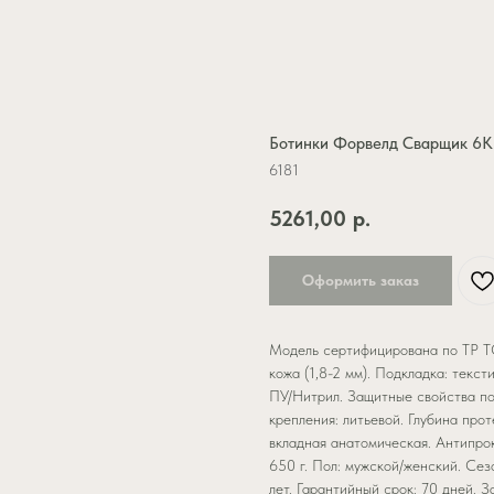
Ботинки Форвелд Сварщик 6
6181
5261,00
р.
Оформить заказ
Модель сертифицирована по ТР ТС
кожа (1,8-2 мм). Подкладка: текс
ПУ/Нитрил. Защитные свойства п
крепления: литьевой. Глубина про
вкладная анатомическая. Антипроко
650 г. Пол: мужской/женский. Сез
лет. Гарантийный срок: 70 дней. 