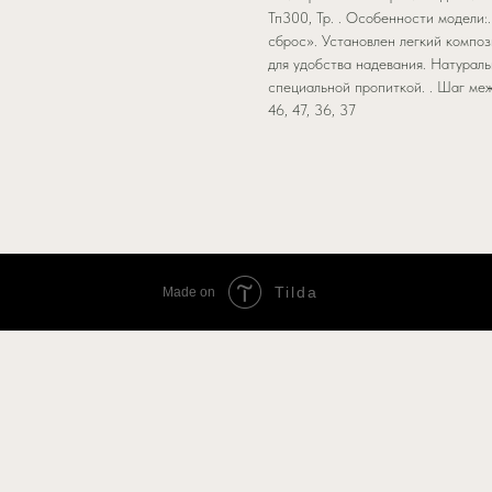
Тп300, Тр. . Особенности модели
сброс». Установлен легкий компо
для удобства надевания. Натурал
специальной пропиткой. . Шаг межд
46, 47, 36, 37
Tilda
Made on