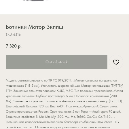
Ботинки Мотор 3кппш
SKU:
6516
7 320
р.
Out of stock
Модель сертифицирована по ТР ТС 019/2011.. . Материал верха: натуральная
гладкая кожа (1,8-2 мм). Утеплитель: шерстяной мех. Материал подошвы: ПУ/ТПУ/
ТПУ. Защитные свойства подошвы: КЩС, МБС. Тип подошвы: трехслойная. Метод
крепления: литьевой. Глубина протектора: 5 мм. Подносок: композитный (200
Дж). Стелька: вкладная анатомическая. Антипрокольная стелька: кевлар (1200 Н).
Цвет: чёрный. Высота: 120 мм. Вес: 640 г. Пол: мужской/женский. Сезон: зима.
Страна производства: Россия. Срок годности: 5 лет. Гарантийный срок: 70 дней.
Защитные свойства: З, Ми, Мп, Мун200, Нм, Нс, Тп160, Сж, См, Сл, Тн30.. . .
Повышенная износостойкость подошвы благодаря комбинации двух слоев ТПУ
разной жесткости.. . Отличная воздухопроницаемость за счет наличиния