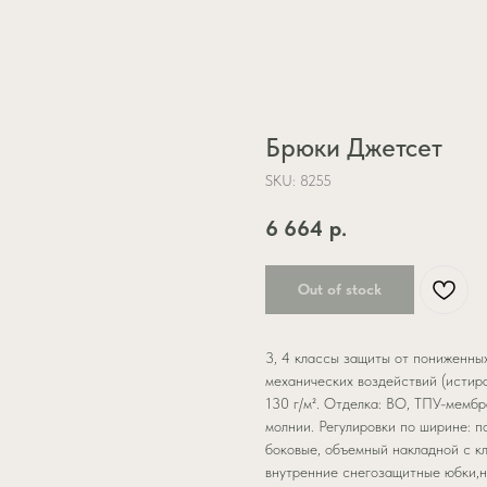
Брюки Джетсет
SKU:
8255
6 664
р.
Out of stock
3, 4 классы защиты от пониженных
механических воздействий (истира
130 г/м². Отделка: ВО, ТПУ-мембра
молнии. Регулировки по ширине: п
боковые, объемный накладной с к
внутренние снегозащитные юбки,н