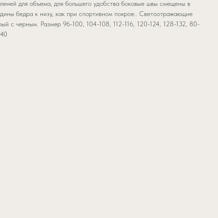
оленей для объема, для большего удобства боковые швы смещены в
едины бедра к низу, как при спортивном покрое.. Светоотражающие
рый с черным. Размер 96-100, 104-108, 112-116, 120-124, 128-132, 80-
140