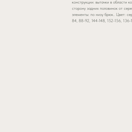
конструкции: вытачки в области к
сторону задних половинок от сер
элементы: по низу брюк.. Цвет: се
84, 88-92, 144-148, 152-156, 136-