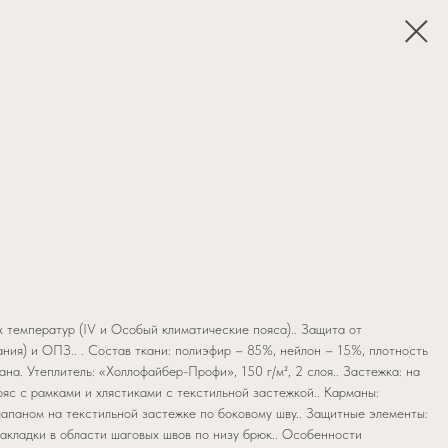
 температур (IV и Особый климатические пояса).. Защита от
ния) и ОПЗ.. . Состав ткани: полиэфир – 85%, нейлон – 15%, плотность
на. Утеплитель: «Холлофайбер-Профи», 150 г/м², 2 слоя.. Застежка: на
ояс с рамками и хлястиками с текстильной застежкой.. Карманы:
лапаном на текстильной застежке по боковому шву.. Защитные элементы:
акладки в области шаговых швов по низу брюк.. Особенности