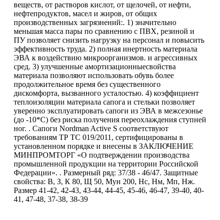
веществ, от растворов кислот, от щелочей, от нефти,
нефтепродуктов, масел и жиров, от общих
производственных загрязнений:. 1) значительно
меньшая масса пары по сравнению с ПВХ, резиной и
ПУ позволяет снизить нагрузку на персонал и повысить
эффективность труда. 2) полная инертность материала
ЭВА к воздействию микроорганизмов. и агрессивных
сред. 3) улучшенные амортизационныесвойства
материала позволяют использовать обувь более
продолжительное время без существенного
дискомфорта, вызванного усталостью. 4) коэффициент
теплоизоляции материала сапога и стельки позволяет
уверенно эксплуатировать сапоги из ЭВА в межсезонье
(до -10*С) без риска получения переохлаждения ступней
ног. . Сапоги Nordman Active S соответствуют
требованиям ТР ТС 019/2011, сертифицированы в
установленном порядке и внесены в ЗАКЛЮЧЕНИЕ
МИНПРОМТОРГ «О подтверждении производства
промышленной продукции на территории Российской
Федерации». . Размерный ряд: 37/38 - 46/47. Защитные
свойства: В, З, К 80, Щ 50, Мун 200, Нс, Нм, Мп, Нж.
Размер 41-42, 42-43, 43-44, 44-45, 45-46, 46-47, 39-40, 40-
41, 47-48, 37-38, 38-39