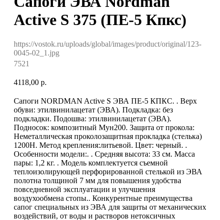
Сапоги ЭВА Nordman
Active S 375 (ПЕ-5 Кпкс)
https://vostok.ru/uploads/global/images/product/original/123-
0045-02_1.jpg
7521
4118,00
р.
Сапоги NORDMAN Active S ЭВА ПЕ-5 КПКС. . Верх
обуви: этилвинилацетат (ЭВА). Подкладка: без
подкладки. Подошва: этилвинилацетат (ЭВА).
Подносок: композитный Мун200. Защита от прокола:
Неметаллическая проколозащитная прокладка (стелька)
1200Н. Метод крепления:литьевой. Цвет: черный. .
Особенности модели:. . Средняя высота: 33 см. Масса
пары: 1,2 кг. . Модель комплектуется съемной
теплоизолирующей перфорированной стелькой из ЭВА
полотна толщиной 7 мм для повышения удобства
повседневной эксплуатации и улучшения
воздухообмена стопы.. Конкурентные преимущества
сапог специальных из ЭВА для защиты от механических
воздействий, от воды и растворов нетоксичных