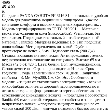
4696
4514,00
р.
Сандалии PANDA САНИТАРИ 3116 S1 — стильная и удобная
модель для работников медицины и пищепрома. Удачное
сочетание комфорта и высоких защитных характеристик. .
Модель сертифицирована по ТР ТС 019/2011. . Материал
верха: искусственная кожа (микрофибра). Утеплитель: без
утеплителя. Подкладка: текстильный антибактериальный
материал Sanitized. Материал подошвы: ПУ. Тип подошвы:
однослойная. Метод крепления: литьевой. Глубина
протектора: не менее 2,5 мм. Подносок: сталь (200 Дж).
Стелька: вкладная анатомическая. Антипрокольная стелька:
нет, возможно изготовление по спецзаказу. Высота: 65 мм.
Масса (42 р-р): 420 г. Цвет: белый. Пол: мужской/женский.
Сезон: демисезон. Страна производства: Италия. Срок
годности: 3 года. Гарантийный срок: 70 дней. . Защитные
свойства – З, Ми, Мун200, Сж, См, Эс. . Особенности
модели:. - защита от статического электричества;. - верх из
микрофибры отличается хорошей паропроницаемостью и
легко моется;. - перфорационные отверстия обеспечивают
естественную циркуляцию воздуха;. - подкладка с обработкой
Sanitized® имеет антибактериальные свойства и защищает от
неприятного запаха;. - подносок защищает пальцы ног от
ударов силой 200 Дж;. - липучки позволяют быстро застегнуть