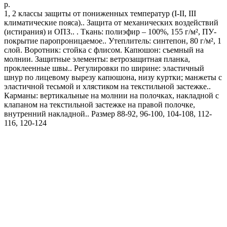
р.
1, 2 классы защиты от пониженных температур (I-II, III
климатические пояса).. Защита от механических воздействий
(истирания) и ОПЗ.. . Ткань: полиэфир – 100%, 155 г/м², ПУ-
покрытие паропроницаемое.. Утеплитель: синтепон, 80 г/м², 1
слой. Воротник: стойка с флисом. Капюшон: съемный на
молнии. Защитные элементы: ветрозащитная планка,
проклеенные швы.. Регулировки по ширине: эластичный
шнур по лицевому вырезу капюшона, низу куртки; манжеты с
эластичной тесьмой и хлястиком на текстильной застежке..
Карманы: вертикальные на молнии на полочках, накладной с
клапаном на текстильной застежке на правой полочке,
внутренний накладной.. Размер 88-92, 96-100, 104-108, 112-
116, 120-124