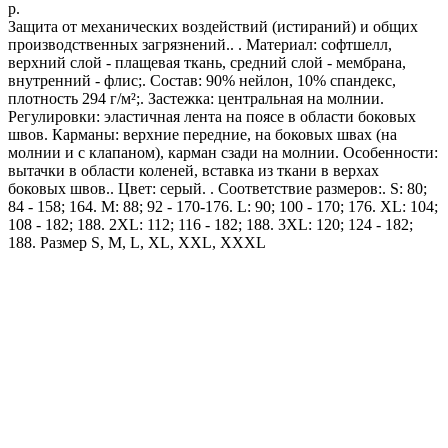
р.
Защита от механических воздействий (истираний) и общих
производственных загрязнений.. . Материал: софтшелл,
верхний слой - плащевая ткань, средний слой - мембрана,
внутренний - флис;. Состав: 90% нейлон, 10% спандекс,
плотность 294 г/м²;. Застежка: центральная на молнии.
Регулировки: эластичная лента на поясе в области боковых
швов. Карманы: верхние передние, на боковых швах (на
молнии и с клапаном), карман сзади на молнии. Особенности:
вытачки в области коленей, вставка из ткани в верхах
боковых швов.. Цвет: серый. . Соответствие размеров:. S: 80;
84 - 158; 164. M: 88; 92 - 170-176. L: 90; 100 - 170; 176. XL: 104;
108 - 182; 188. 2XL: 112; 116 - 182; 188. 3XL: 120; 124 - 182;
188. Размер S, M, L, XL, XXL, XXXL