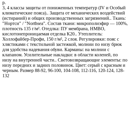
р.
3, 4 классы защиты от пониженных температур (IV и Особый
климатические пояса).. Защита от механических воздействий
(истираний) и общих производственных загрязнений.. Ткань:
"Нортси" / "Northsea". Состав ткани: микрополиэфир — 100%,
плотность 135 г/м². Отедлка: ПУ мембрана, НМВО,
кислотонепроницаемая отделка К20.. Утеплитель:
Холлофайбер-Профи, 150 г/м², 2 слоя. Регулировки: пояс с
хлястиками с текстильной застежкой, молнии по низу брюк
для удобства надевания обуви. Карманы: на молнии с
клапаном. Усилительные накладки: в области коленей, по
низу на внутренней части.. Световозвращающие элементы: по
низу передних и задних половинок. Цвет: серый с красным и
черным. Размер 88-92, 96-100, 104-108, 112-116, 120-124, 128-
132