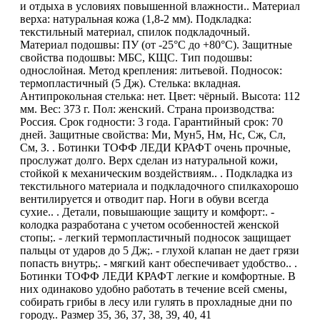
и отдыха в условиях повышенной влажности.. Материал
верха: натуральная кожа (1,8-2 мм). Подкладка:
текстильный материал, спилок подкладочный.
Материал подошвы: ПУ (от -25°C до +80°C). Защитные
свойства подошвы: МБС, КЩС. Тип подошвы:
однослойная. Метод крепления: литьевой. Подносок:
термопластичный (5 Дж). Стелька: вкладная.
Антипрокольная стелька: нет. Цвет: чёрный. Высота: 112
мм. Вес: 373 г. Пол: женский. Страна производства:
Россия. Срок годности: 3 года. Гарантийный срок: 70
дней. Защитные свойства: Ми, Мун5, Нм, Нс, Сж, Сл,
См, З. . Ботинки ТОФФ ЛЕДИ КРАФТ очень прочные,
прослужат долго. Верх сделан из натуральной кожи,
стойкой к механическим воздействиям.. . Подкладка из
текстильного материала и подкладочного спилкахорошо
вентилируется и отводит пар. Ноги в обуви всегда
сухие.. . Детали, повышающие защиту и комфорт:. -
колодка разработана с учетом особенностей женской
стопы;. - легкий термопластичный подносок защищает
пальцы от ударов до 5 Дж;. - глухой клапан не дает грязи
попасть внутрь;. - мягкий кант обеспечивает удобство.. .
Ботинки ТОФФ ЛЕДИ КРАФТ легкие и комфортные. В
них одинаково удобно работать в течение всей смены,
собирать грибы в лесу или гулять в прохладные дни по
городу.. Размер 35, 36, 37, 38, 39, 40, 41