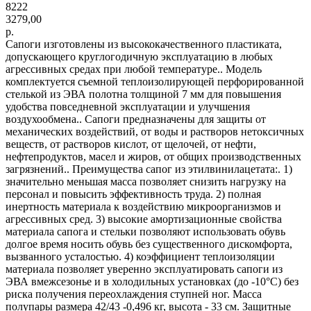
8222
3279,00
р.
Сапоги изготовлены из высококачественного пластиката,
допускающего круглогодичную эксплуатацию в любых
агрессивных средах при любой температуре.. Модель
комплектуется съемной теплоизолирующей перфорированной
стелькой из ЭВА полотна толщиной 7 мм для повышения
удобства повседневной эксплуатации и улучшения
воздухообмена.. Сапоги предназначены для защиты от
механических воздействий, от воды и растворов нетоксичных
веществ, от растворов кислот, от щелочей, от нефти,
нефтепродуктов, масел и жиров, от общих производственных
загрязнений.. Преимущества сапог из этилвинилацетата:. 1)
значительно меньшая масса позволяет снизить нагрузку на
персонал и повысить эффективность труда. 2) полная
инертность материала к воздействию микроорганизмов и
агрессивных сред. 3) высокие амортизационные свойства
материала сапога и стельки позволяют использовать обувь
долгое время носить обувь без существенного дискомфорта,
вызванного усталостью. 4) коэффициент теплоизоляции
материала позволяет уверенно эксплуатировать сапоги из
ЭВА вмежсезонье и в холодильных установках (до -10°С) без
риска получения переохлаждения ступней ног. Масса
полупары размера 42/43 -0,496 кг, высота - 33 см. Защитные