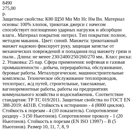
8490
275,00
р.
Защитные свойства: К80 Щ50 Ми Мп Нс Нм Вн. Материал
основы: 100% хлопок, трикотаж джерси с начесом
способствует поглощению ударных нагрузок и абсорбции
влаги.. Материал покрытия: нитрил. Тип покрытия: полное,
методом макания.. Цвет: синий. Манжета: трикотажный
манжет надежно фиксирует руку, защищая запястье от
механических повреждений и попадания под манжету грязи и
пыли.. Длина: не менее 230/2400/250/260/270 мм.. Класс риска:
2. Упаковка: 25 пар. Сфера применения: нефтяная и газовая
промышленности - добыча, перераработка, обслуживание,
буровые работы. Металлургические, машиностроительные
комплексы. Техническое обслуживание теплопроводов,
теплотрасс, ж/д путей, строительные, такелажные,
вагоноремонтные работы, работы на предприятиях
коммунального хозяйства и водоснабжения.. Соответствие
стандартам: ТР ТС 019/2011. Защитные свойства по ГОСТ EN
388-2019: 4431В. Стойкость к истиранию - 4 (8000 циклов).
Стойкость к порезам - 4 (10 показатель). Сопротивление
раздиру - 3 (50 Ньютонов). Сопротивление проколу - 1 (20
Ньютонов). Стойкость к порезам (EN ISO 13997) – В (5
Ньютонов). Размер 10, 11, 7, 8, 9