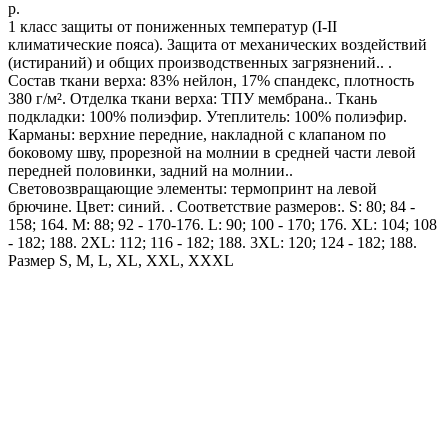
р.
1 класс защиты от пониженных температур (I-II
климатические пояса). Защита от механических воздействий
(истираний) и общих производственных загрязнений.. .
Состав ткани верха: 83% нейлон, 17% спандекс, плотность
380 г/м². Отделка ткани верха: ТПУ мембрана.. Ткань
подкладки: 100% полиэфир. Утеплитель: 100% полиэфир.
Карманы: верхние передние, накладной с клапаном по
боковому шву, прорезной на молнии в средней части левой
передней половинки, задний на молнии..
Световозвращающие элементы: термопринт на левой
брючине. Цвет: синий. . Соответствие размеров:. S: 80; 84 -
158; 164. M: 88; 92 - 170-176. L: 90; 100 - 170; 176. XL: 104; 108
- 182; 188. 2XL: 112; 116 - 182; 188. 3XL: 120; 124 - 182; 188.
Размер S, M, L, XL, XXL, XXXL