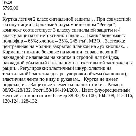
9548
5795,00
р.
Куртка летняя 2 класс сигнальной защиты.. . При совместной
эксплуатации с брюками/полукомбинезоном "Реверс",
комплект соответствует 3 классу сигнальной защиты и 4
классу защиты от нетоксичной пыли.. . Ткань "Биверман":
полиэфир – 65%; хлопок – 35%, 245 г/м², МВО. . Застежка:
центральная на молнии закрытая планкой на 2ух кнопках.. .
Карманы: нижние боковые на молнии, справа верхний
накладной с клапаном на кнопке и стропой для бейджа,
накладной объемный с клапаном на текстильной застежке для
рации. . Регулировки: эластичный шнур, хлястик на
текстильной1 застежке для регулировки объема (капюшон),
эластичная лента по низу и рукавам.. . Куртка не имеет
подкладки.. . Защитные элементы: налокотники. . Размер:
88/92-128/132. Рост:158/164-194/200. . Цвет: флуоресцентный
желтый с темно-синим. Размер 88-92, 96-100, 104-108, 112-116,
120-124, 128-132