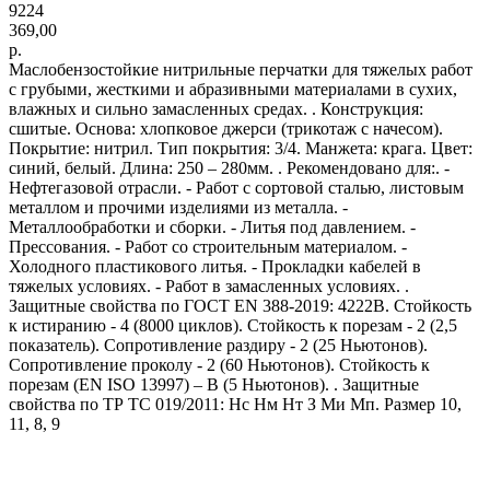
9224
369,00
р.
Маслобензостойкие нитрильные перчатки для тяжелых работ
с грубыми, жесткими и абразивными материалами в сухих,
влажных и сильно замасленных средах. . Конструкция:
сшитые. Основа: хлопковое джерси (трикотаж с начесом).
Покрытие: нитрил. Тип покрытия: 3/4. Манжета: крага. Цвет:
синий, белый. Длина: 250 – 280мм. . Рекомендовано для:. -
Нефтегазовой отрасли. - Работ с сортовой сталью, листовым
металлом и прочими изделиями из металла. -
Металлообработки и сборки. - Литья под давлением. -
Прессования. - Работ со строительным материалом. -
Холодного пластикового литья. - Прокладки кабелей в
тяжелых условиях. - Работ в замасленных условиях. .
Защитные свойства по ГОСТ EN 388-2019: 4222В. Стойкость
к истиранию - 4 (8000 циклов). Стойкость к порезам - 2 (2,5
показатель). Сопротивление раздиру - 2 (25 Ньютонов).
Сопротивление проколу - 2 (60 Ньютонов). Стойкость к
порезам (EN ISO 13997) – В (5 Ньютонов). . Защитные
свойства по ТР ТС 019/2011: Нс Нм Нт З Ми Мп. Размер 10,
11, 8, 9